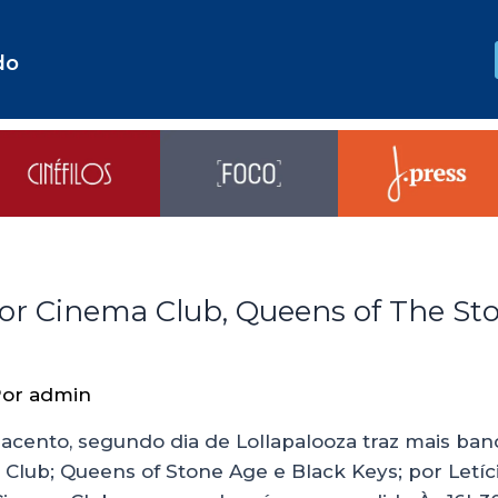
do
oor Cinema Club, Queens of The St
Por
admin
nto, segundo dia de Lollapalooza traz mais banda
lub; Queens of Stone Age e Black Keys; por Letíci