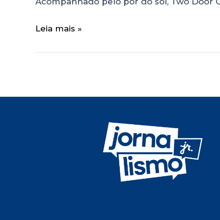
Acompanhado pelo pôr do sol, Two Door C
Leia mais »