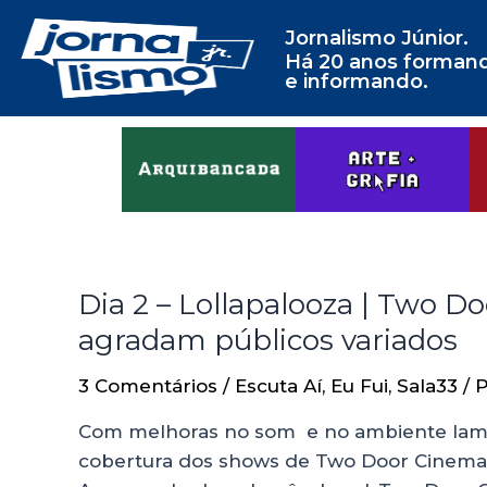
Jornalismo Júnior.
Há 20 anos forman
e informando.
Dia 2 – Lollapalooza | Two D
agradam públicos variados
3 Comentários
/
Escuta Aí
,
Eu Fui
,
Sala33
/ 
Com melhoras no som e no ambiente lamace
cobertura dos shows de Two Door Cinema C