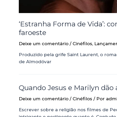
‘Estranha Forma de Vida’: com
faroeste
Deixe um comentário
/
Cinéfilos
,
Lançame
Produzido pela grife Saint Laurent, o rom
de Almodóvar
Quando Jesus e Marilyn dão
Deixe um comentário
/
Cinéfilos
/ Por
adm
Escrever sobre a religião nos filmes de P
intrigante e pertinente quanto é. Contudo,