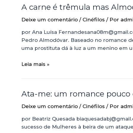
A carne é trêmula mas Almo
Deixe um comentário
/
Cinéfilos
/ Por
adm
por Ana Luísa Fernandesana08m@gmail.com
Pedro Almodóvar. Baseado no romance de 
uma prostituta dá à luz a um menino em 
Leia mais »
Ata-me: um romance pouco 
Deixe um comentário
/
Cinéfilos
/ Por
adm
por Beatriz Quesada biaquesadabj@gmail.c
sucesso de Mulheres à beira de um ataque 