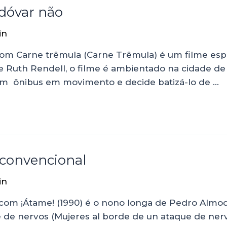
dóvar não
in
 Carne trêmula (Carne Trêmula) é um filme espanh
Ruth Rendell, o filme é ambientado na cidade de
um ônibus em movimento e decide batizá-lo de …
convencional
in
om ¡Átame! (1990) é o nono longa de Pedro Almodó
de nervos (Mujeres al borde de un ataque de nervi