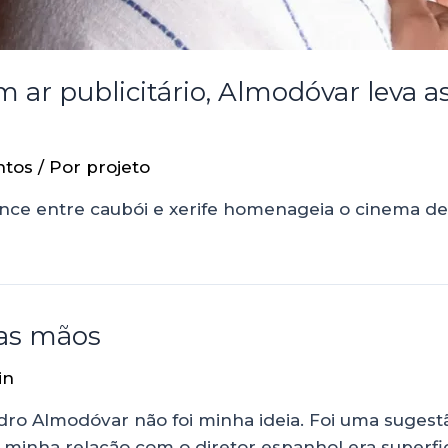
 ar publicitário, Almodóvar leva as
ntos
/ Por
projeto
ance entre caubói e xerife homenageia o cinema de
 as mãos
in
edro Almodóvar não foi minha ideia. Foi uma suges
 minha relação com o diretor espanhol era superfic