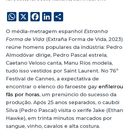
W
X
F
Li
S
h
a
n
h
O média-metragem espanhol
Estranha
a
c
k
a
Forma de Vida
(Extraña Forma de Vida, 2023)
ts
e
e
re
reúne homens populares da indústria: Pedro
A
b
dI
Almodóvar dirige, Pedro Pascal estrela,
p
o
n
Caetano Veloso canta, Manu Ríos modela,
p
o
tudo isso vestidos por Saint Laurent. No 76º
Festival de Cannes, a expectativa de
k
encontrar o elenco do faroeste gay
enfileirou
fãs por horas
, um prenúncio do sucesso da
produção. Após 25 anos separados, o caubói
Silva (Pedro Pascal) visita o xerife Jake (Ethan
Hawke), em trinta minutos marcados por
sangue, vinho, cavalos e alta costura.