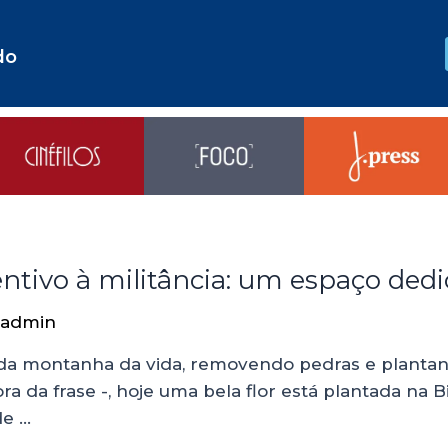
do
centivo à militância: um espaço de
admin
da montanha da vida, removendo pedras e plantando 
tora da frase -, hoje uma bela flor está plantada na 
de …