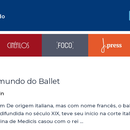
do
 mundo do Ballet
in
 De origem italiana, mas com nome francês, o bal
ifundida no século XIX, teve seu início na corte it
rina de Medicis casou com o rei …