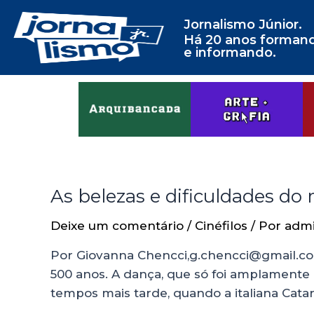
Jornalismo Júnior.
Há 20 anos forman
e informando.
As belezas e dificuldades do
Deixe um comentário
/
Cinéfilos
/ Por
adm
Por Giovanna Chencci,g.chencci@gmail.com
500 anos. A dança, que só foi amplamente d
tempos mais tarde, quando a italiana Cata