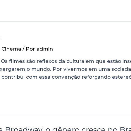
o
r Cinema
/ Por
admin
s filmes são reflexos da cultura em que estão ins
nxergarem o mundo. Por vivermos em uma sociedad
 contribui com essa convenção reforçando estereót
da Broadway, o gênero cresce no Bra