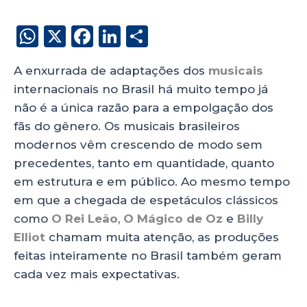
W
X
F
Li
S
h
a
n
h
A enxurrada de adaptações dos
musicais
a
c
k
a
internacionais no Brasil há muito tempo já
ts
e
e
re
não é a única razão para a empolgação dos
A
b
dI
fãs do gênero. Os musicais brasileiros
p
o
n
modernos vêm crescendo de modo sem
p
o
precedentes, tanto em quantidade, quanto
em estrutura e em público. Ao mesmo tempo
k
em que a chegada de espetáculos clássicos
como
O Rei Leão
,
O Mágico de Oz
e
Billy
Elliot
chamam muita atenção, as produções
feitas inteiramente no Brasil também geram
cada vez mais expectativas.