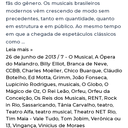
fãs do gênero. Os musicais brasileiros
modernos vêm crescendo de modo sem
precedentes, tanto em quantidade, quanto
em estrutura e em público. Ao mesmo tempo
em que a chegada de espetáculos clássicos
como …
Leia mais »
26 de junho de 2013
/
7 - O Musical
,
A Ópera
do Malandro
,
Billy Elliot
,
Branca de Neve
,
CCBB
,
Charles Moëller
,
Chico Buarque
,
Cláudio
Botelho
,
Ed Motta
,
Grimm
,
João Fonseca
,
Lupicínio Rodrigues
,
musicais
,
O Globo
,
O
Mágico de Oz
,
O Rei Leão
,
Orfeu
,
Orfeu da
Conceição
,
Os Reis dos Musicais
,
RENT
,
Rock
in Rio
,
Sassaricando
,
Tânia Carvalho
,
teatro
,
Teatro Alfa
,
teatro musical
,
Theatro NET Rio
,
Tim Maia - Vale Tudo
,
Tom Jobim
,
Verônica ou
13
,
Vingança
,
Vinicius de Moraes