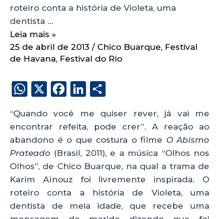
roteiro conta a história de Violeta, uma
dentista …
Leia mais »
25 de abril de 2013
/
Chico Buarque
,
Festival
de Havana
,
Festival do Rio
W
X
F
Li
S
h
a
n
h
“Quando você me quiser rever, já vai me
a
c
k
a
encontrar refeita, pode crer”. A reação ao
ts
e
e
re
abandono é o que costura o filme
O Abismo
A
b
dI
Prateado
(Brasil, 2011), e a música “Olhos nos
p
o
n
Olhos”, de Chico Buarque, na qual a trama de
p
o
Karim Aïnouz foi livremente inspirada. O
roteiro conta a história de Violeta, uma
k
dentista de meia idade, que recebe uma
mensagem do marido dizendo que foi