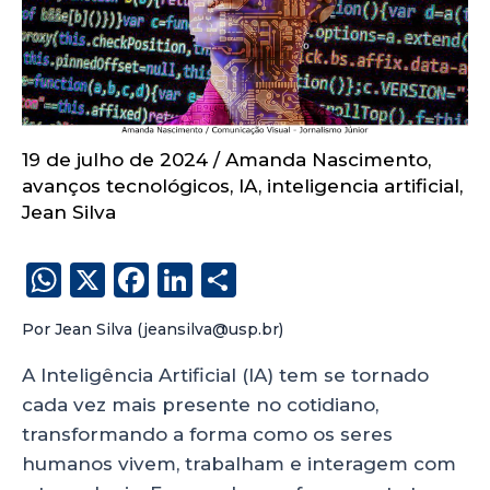
19 de julho de 2024
/
Amanda Nascimento
,
avanços tecnológicos
,
IA
,
inteligencia artificial
,
Jean Silva
W
X
F
Li
S
h
a
n
h
Por Jean Silva (jeansilva@usp.br)
a
c
k
a
ts
e
e
re
A Inteligência Artificial (IA) tem se tornado
cada vez mais presente no cotidiano,
A
b
dI
transformando a forma como os seres
p
o
n
humanos vivem, trabalham e interagem com
p
o