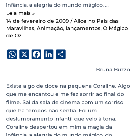
infância, a alegria do mundo mágico, …
Leia mais »
14 de fevereiro de 2009
/
Alice no País das
Maravilhas
,
Animação
,
lançamentos
,
O Mágico
de Oz
W
X
F
Li
S
h
a
n
h
Bruna Buzzo
a
c
k
a
ts
e
e
re
Existe algo de doce na pequena Coraline. Algo
A
b
dI
que me encantou e me fez sorrir ao final do
p
o
n
filme. Sai da sala de cinema com um sorriso
p
o
que há tempos não sentia. Foi um
deslumbramento infantil que veio à tona.
k
Coraline despertou em mim a magia da
infância, a alegria do mundo mágico, do