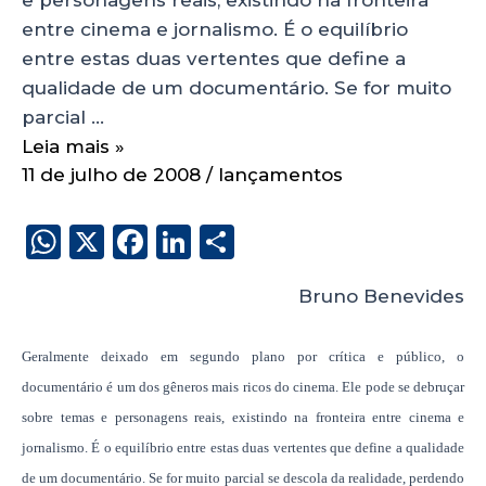
entre cinema e jornalismo. É o equilíbrio
entre estas duas vertentes que define a
qualidade de um documentário. Se for muito
parcial …
Leia mais »
11 de julho de 2008
/
lançamentos
W
X
F
Li
S
h
a
n
h
Bruno Benevides
a
c
k
a
ts
e
e
re
Geralmente deixado em segundo plano por crítica e público, o
A
b
dI
documentário é um dos gêneros mais ricos do cinema. Ele pode se debruçar
p
o
n
sobre temas e personagens reais, existindo na fronteira entre cinema e
p
o
jornalismo. É o equilíbrio entre estas duas vertentes que define a qualidade
k
de um documentário. Se for muito parcial se descola da realidade, perdendo