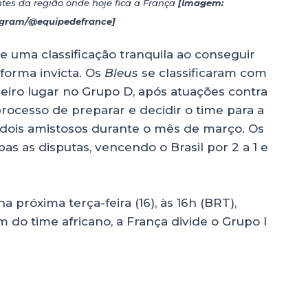
tes da região onde hoje fica a França
[Imagem:
gram/@equipedefrance]
 uma classificação tranquila ao conseguir
forma invicta. Os
Bleus
se classificaram com
iro lugar no Grupo D, após atuações contra
 processo de preparar e decidir o time para a
 dois amistosos durante o mês de março. Os
s as disputas, vencendo o Brasil por 2 a 1 e
 próxima terça-feira (16), às 16h (BRT),
m do time africano, a França divide o Grupo I