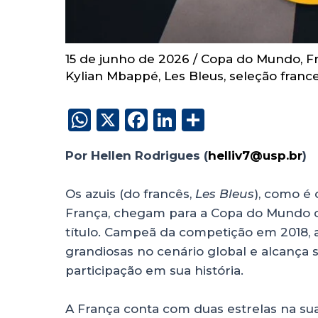
15 de junho de 2026
/
Copa do Mundo
,
F
Kylian Mbappé
,
Les Bleus
,
seleção franc
W
X
F
Li
S
h
a
n
h
Por Hellen Rodrigues (
helliv7@usp.br
)
f
a
c
k
a
ts
e
e
re
Os azuis (do francês,
Les Bleus
), como é
A
b
dI
França, chegam para a Copa do Mundo co
p
o
n
título. Campeã da competição em 2018,
p
o
grandiosas no cenário global e alcança s
participação em sua história.
k
A França conta com duas estrelas na sua 