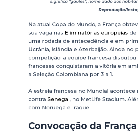
significa “gaulês”, nome dado aos habitan
Reprodução/Insta
Na atual Copa do Mundo, a França obteve
sua vaga nas
Eliminatórias europeias
de 
uma rodada de antecedência e em prime
Ucrânia, Islândia e Azerbaijão. Ainda no
competição, a equipe francesa disputou
franceses conquistaram a vitória em amba
a Seleção Colombiana por 3 a 1.
A estreia francesa no Mundial acontece na
contra
Senegal
, no MetLife Stadium. Alé
com Noruega e Iraque.
Convocação da França