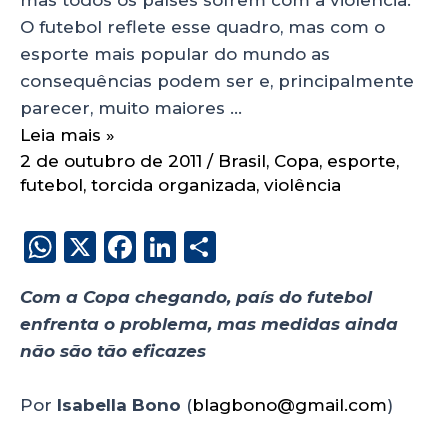
O futebol reflete esse quadro, mas com o
esporte mais popular do mundo as
consequências podem ser e, principalmente
parecer, muito maiores …
Leia mais »
2 de outubro de 2011
/
Brasil
,
Copa
,
esporte
,
futebol
,
torcida organizada
,
violência
W
X
F
Li
S
h
a
n
h
Com a Copa chegando, país do futebol
a
c
k
a
enfrenta o problema, mas medidas ainda
ts
e
e
re
não são tão eficazes
A
b
dI
p
o
n
Por
Isabella Bono
(
blagbono@gmail.com
)
p
o