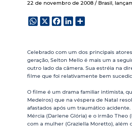
22 de novembro de 2008
/
Brasil
,
lança
W
X
F
Li
S
h
a
n
h
a
c
k
a
ts
e
e
re
Celebrado com um dos principais atores
A
b
dI
geração, Selton Mello é mais um a segu
p
o
n
outro lado da câmera. Sua estréia na 
p
o
filme que foi relativamente bem sucedido
k
O filme é um drama familiar intimista, 
Medeiros) que na véspera de Natal resolv
afastados após um traumático acidente. 
Mércia (Darlene Glória) e o irmão Theo 
com a mulher (Graziella Moretto), além 