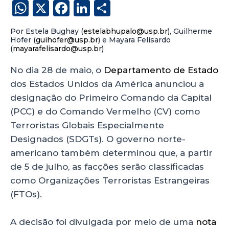
W
X
F
Li
S
h
a
n
h
Por Estela Bughay (
estelabhupalo@usp.br
), Guilherme
a
c
k
a
Hofer (
guihofer@usp.br
) e Mayara Felisardo
(
mayarafelisardo@usp.br
)
ts
e
e
re
A
b
dI
No dia 28 de maio, o
Departamento de Estado
dos Estados Unidos da América anunciou a
p
o
n
designação do Primeiro Comando da Capital
p
o
(PCC) e do Comando Vermelho (CV) como
k
Terroristas Globais Especialmente
Designados (SDGTs). O governo norte-
americano também determinou que, a partir
de 5 de julho, as facções serão classificadas
como Organizações Terroristas Estrangeiras
(FTOs).
A decisão foi divulgada por meio de uma
nota