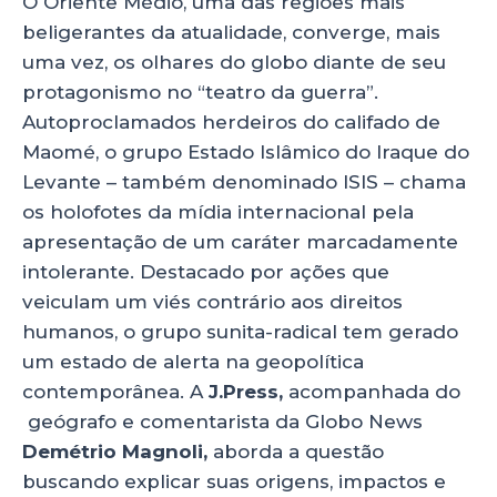
O Oriente Médio, uma das regiões mais
p
o
n
beligerantes da atualidade, converge, mais
p
o
uma vez, os olhares do globo diante de seu
protagonismo no “teatro da guerra”.
k
Autoproclamados herdeiros do califado de
Maomé, o grupo Estado Islâmico do Iraque do
Levante – também denominado ISIS – chama
os holofotes da mídia internacional pela
apresentação de um caráter marcadamente
intolerante. Destacado por ações que
veiculam um viés contrário aos direitos
humanos, o grupo sunita-radical tem gerado
um estado de alerta na geopolítica
contemporânea. A
J.Press,
acompanhada do
geógrafo e comentarista da Globo News
Demétrio Magnoli,
aborda a questão
buscando explicar suas origens, impactos e