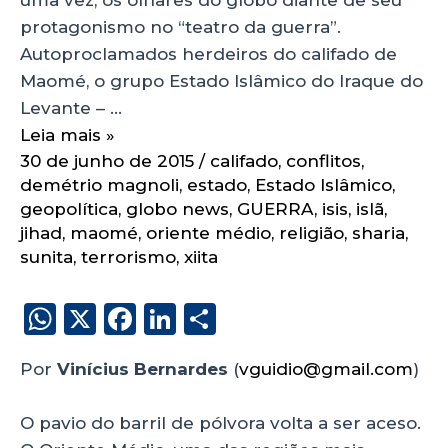
protagonismo no “teatro da guerra”.
Autoproclamados herdeiros do califado de
Maomé, o grupo Estado Islâmico do Iraque do
Levante – …
Leia mais »
30 de junho de 2015
/
califado
,
conflitos
,
demétrio magnoli
,
estado
,
Estado Islâmico
,
geopolítica
,
globo news
,
GUERRA
,
isis
,
islã
,
jihad
,
maomé
,
oriente médio
,
religião
,
sharia
,
sunita
,
terrorismo
,
xiita
W
X
F
Li
S
h
a
n
h
Por
Vinícius Bernardes
(
vguidio@gmail.com
)
a
c
k
a
ts
e
e
re
O pavio do barril de pólvora volta a ser aceso.
A
b
dI