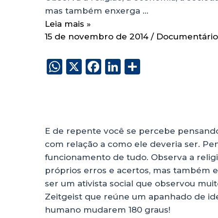
mas também enxerga …
Leia mais »
15 de novembro de 2014
/
Documentário
W
X
F
Li
S
h
a
n
h
a
c
k
a
ts
e
e
re
A
b
dI
E de repente você se percebe pensand
p
o
n
com relação a como ele deveria ser. Pen
p
o
funcionamento de tudo. Observa a religi
próprios erros e acertos, mas também en
k
ser um ativista social que observou muito
Zeitgeist que reúne um apanhado de ide
humano mudarem 180 graus!