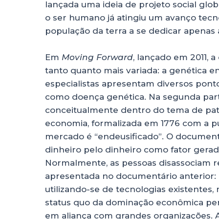
lançada uma ideia de projeto social glob
o ser humano já atingiu um avanço tecno
população da terra a se dedicar apenas a 
Em
Moving Forward
, lançado em 2011, 
tanto quanto mais variada: a genética e
especialistas apresentam diversos ponto
como doença genética. Na segunda parte
conceitualmente dentro do tema de patol
economia, formalizada em 1776 com a pu
mercado é “endeusificado”. O document
dinheiro pelo dinheiro como fator gera
Normalmente, as pessoas disassociam rel
apresentada no documentário anterior: é
utilizando-se de tecnologias existentes
status quo da dominação econômica per
em aliança com grandes organizações. 