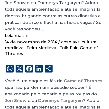
Jon Snow e da Daenerys Targaryen? Adora
toda aquela ambientação e até se imagina lá
dentro, brigando contra as outras dinastias e
praticando arco e flecha nas horas vagas? Se
você respondeu …
Leia mais »
14 de novembro de 2014
/
cosplays
,
cultural
medieval
,
Feira Medieval
,
Folk Fair
,
Game of
Thrones
W
X
F
Li
S
h
a
n
h
Você é um daqueles fãs de
Game of Thrones
a
c
k
a
que não perdem um episódio sequer? É
ts
e
e
re
apaixonado pelo cenário e pelas roupas do
A
b
dI
Jon Snow
e da
Daenerys Targaryen
? Adora
p
o
n
toda aquela ambientação e até se imagina lá