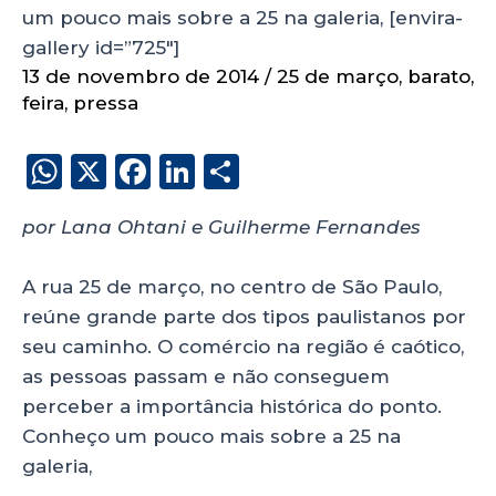
um pouco mais sobre a 25 na galeria, [envira-
gallery id=”725″]
13 de novembro de 2014
/
25 de março
,
barato
,
feira
,
pressa
W
X
F
Li
S
h
a
n
h
por Lana Ohtani e Guilherme Fernandes
a
c
k
a
ts
e
e
re
A rua 25 de março, no centro de São Paulo,
A
b
dI
reúne grande parte dos tipos paulistanos por
p
o
n
seu caminho. O comércio na região é caótico,
p
o
as pessoas passam e não conseguem
perceber a importância histórica do ponto.
k
Conheço um pouco mais sobre a 25 na
galeria,