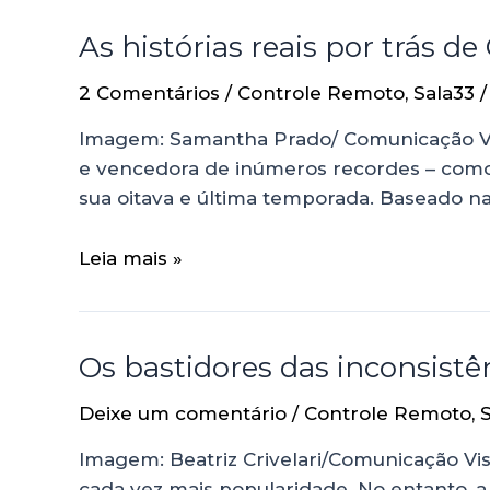
As histórias reais por trás d
2 Comentários
/
Controle Remoto
,
Sala33
/
Imagem: Samantha Prado/ Comunicação V
e vencedora de inúmeros recordes – como
sua oitava e última temporada. Baseado na 
Leia mais »
Os bastidores das inconsistên
Deixe um comentário
/
Controle Remoto
,
Imagem: Beatriz Crivelari/Comunicação Vis
cada vez mais popularidade. No entanto, a 