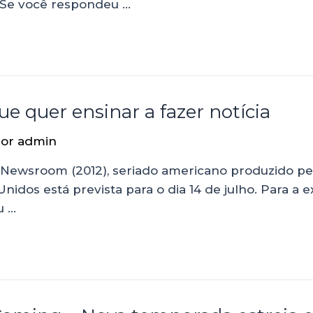
? Se você respondeu …
 quer ensinar a fazer notícia
Por
admin
Newsroom (2012), seriado americano produzido pela 
os está prevista para o dia 14 de julho. Para a exib
u …