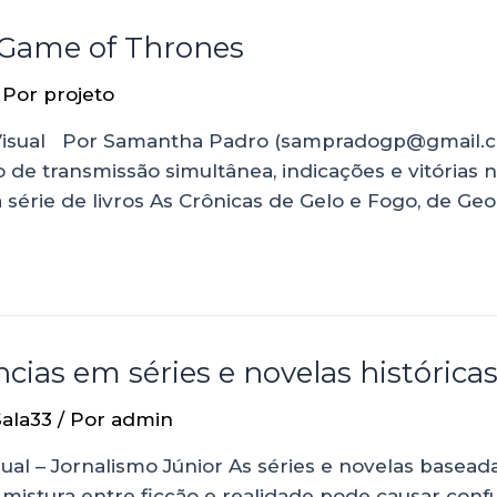
e Game of Thrones
 Por
projeto
isual Por Samantha Padro (sampradogp@gmail.com
 de transmissão simultânea, indicações e vitória
série de livros As Crônicas de Gelo e Fogo, de Geo
cias em séries e novelas histórica
Sala33
/ Por
admin
ual – Jornalismo Júnior As séries e novelas basead
mistura entre ficção e realidade pode causar confu