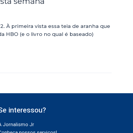
esta semana
2. À primeira vista essa teia de aranha que
da HBO (e o livro no qual é baseado)
Se interessou?
A Jornalismo Jr
Conheça nossos serviços!