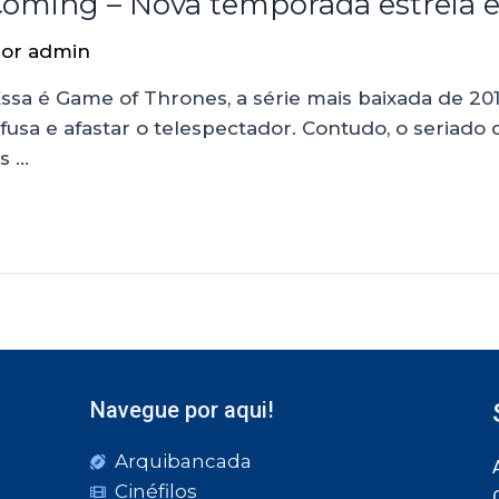
Coming – Nova temporada estreia 
Por
admin
Essa é Game of Thrones, a série mais baixada de 201
usa e afastar o telespectador. Contudo, o seriado 
s …
Navegue por aqui!
Arquibancada
Cinéfilos