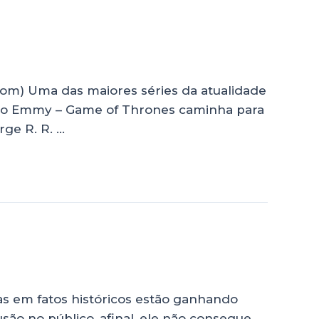
) Uma das maiores séries da atualidade
s no Emmy – Game of Thrones caminha para
rge R. R. …
s
as em fatos históricos estão ganhando
são no público, afinal, ele não consegue