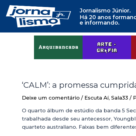
Jornalismo Júnior.
Há 20 anos forman
e informando.
‘CALM’: a promessa cumprid
Deixe um comentário
/
Escuta Aí
,
Sala33
/ 
O quarto álbum de estúdio da banda 5 Se
trabalhada desde seu antecessor, Youngblo
quarteto australiano. Faixas bem diferent