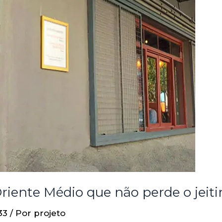
iente Médio que não perde o jeitin
33
/ Por
projeto