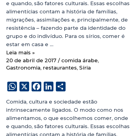
e quando, são fatores culturais. Essas escolhas
alimentícias contam a história de famílias,
migrações, assimilações e, principalmente, de
resistência – fazendo parte da identidade do
grupo e do indivíduo. Para os sírios, comer é
estar em casa e …
Leia mais »
20 de abril de 2017
/
comida árabe
,
Gastronomia
,
restaurantes
,
Síria
W
X
F
Li
S
h
a
n
h
Comida, cultura e sociedade estão
a
c
k
a
intrinsecamente ligados. O modo como nos
ts
e
e
re
alimentamos, o que escolhemos comer, onde
A
b
dI
e quando, são fatores culturais. Essas escolhas
p
o
n
alimentícias contam a história de famílias,