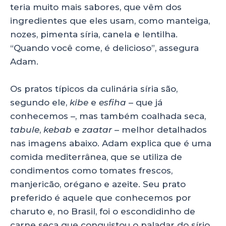
teria muito mais sabores, que vêm dos
ingredientes que eles usam, como manteiga,
nozes, pimenta síria, canela e lentilha.
“Quando você come, é delicioso”, assegura
Adam.
Os pratos típicos da culinária síria são,
segundo ele,
kibe
e
esfiha
– que já
conhecemos –, mas também coalhada seca,
tabule
,
kebab
e
zaatar
– melhor detalhados
nas imagens abaixo. Adam explica que é uma
comida mediterrânea, que se utiliza de
condimentos como tomates frescos,
manjericão, orégano e azeite. Seu prato
preferido é aquele que conhecemos por
charuto e, no Brasil, foi o escondidinho de
carne seca que conquistou o paladar do sírio.