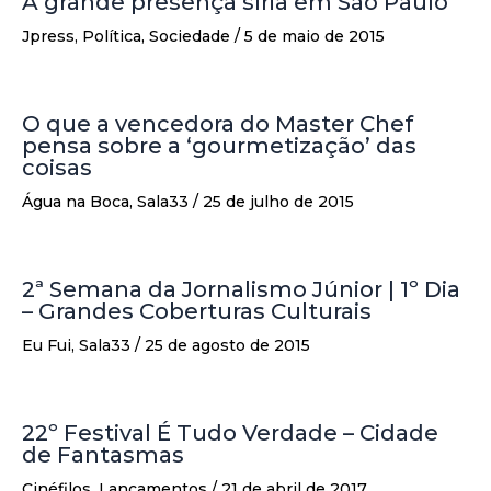
A grande presença síria em São Paulo
Jpress
,
Política
,
Sociedade
/
5 de maio de 2015
O que a vencedora do Master Chef
pensa sobre a ‘gourmetização’ das
coisas
Água na Boca
,
Sala33
/
25 de julho de 2015
2ª Semana da Jornalismo Júnior | 1º Dia
– Grandes Coberturas Culturais
Eu Fui
,
Sala33
/
25 de agosto de 2015
22º Festival É Tudo Verdade – Cidade
de Fantasmas
Cinéfilos
,
Lançamentos
/
21 de abril de 2017