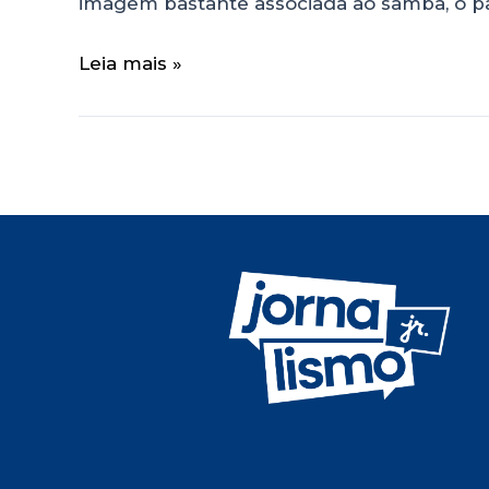
imagem bastante associada ao samba, o pa
Leia mais »