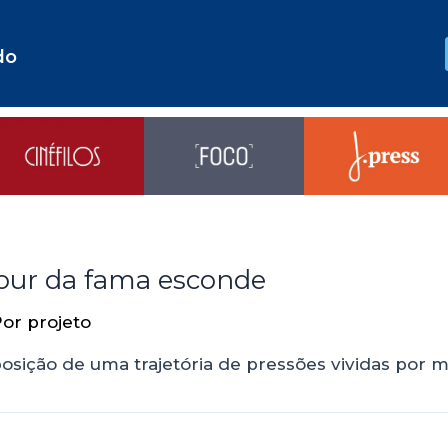
do
mour da fama esconde
Por
projeto
ição de uma trajetória de pressões vividas por mu