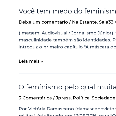
Você tem medo do feminism
Deixe um comentário
/
Na Estante
,
Sala33
(Imagem: Audiovisual / Jornalismo Júnior)
masculinidade também são identidades. Pe
introduz o primeiro capítulo “A máscara 
Leia mais »
O feminismo pelo qual muita
3 Comentários
/
Jpress
,
Política
,
Sociedade
Por Victória Damasceno (damascenovictor
militar”, foi alterado, em 17/06/2016, para