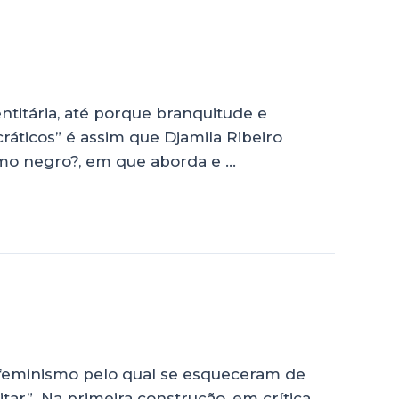
titária, até porque branquitude e
ticos” é assim que Djamila Ribeiro
smo negro?, em que aborda e …
 feminismo pelo qual se esqueceram de
itar”. Na primeira construção, em crítica