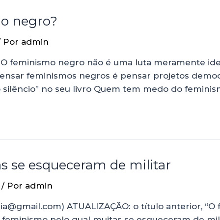
o negro?
/ Por
admin
 “O feminismo negro não é uma luta meramente iden
nsar feminismos negros é pensar projetos democrá
do silêncio” no seu livro Quem tem medo do femini
s se esqueceram de militar
/ Por
admin
ia@gmail.com) ATUALIZAÇÃO: o título anterior, “O
 “O feminismo pelo qual muitas se esqueceram de mil