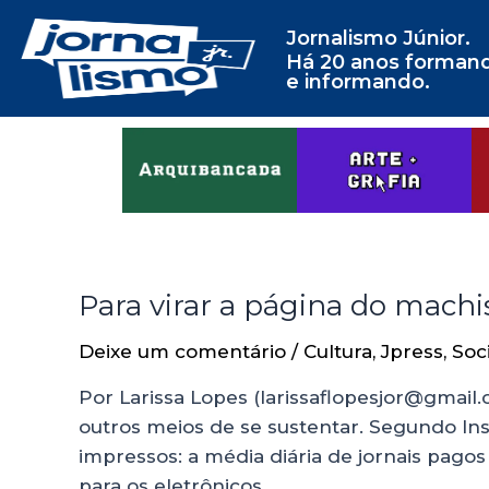
Jornalismo Júnior.
Há 20 anos forman
e informando.
Para virar a página do mach
Deixe um comentário
/
Cultura
,
Jpress
,
Soc
Por Larissa Lopes (larissaflopesjor@gmail
outros meios de se sustentar. Segundo Ins
impressos: a média diária de jornais pagos
para os eletrônicos …