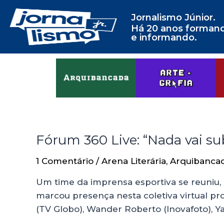
Jornalismo Júnior.
Há 20 anos forman
e informando.
Fórum 360 Live: “Nada vai su
1 Comentário
/
Arena Literária
,
Arquibanca
Um time da imprensa esportiva se reuniu, n
marcou presença nesta coletiva virtual pr
(TV Globo), Wander Roberto (Inovafoto), Y