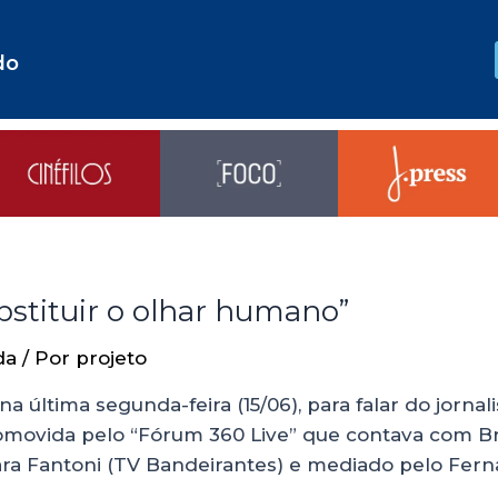
do
bstituir o olhar humano”
da
/ Por
projeto
a última segunda-feira (15/06), para falar do jorn
omovida pelo “Fórum 360 Live” que contava com Bru
ara Fantoni (TV Bandeirantes) e mediado pelo Fern