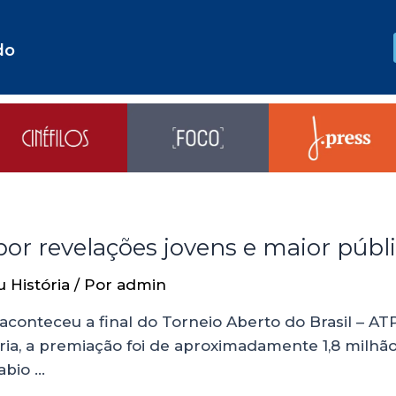
do
por revelações jovens e maior públ
u História
/ Por
admin
conteceu a final do Torneio Aberto do Brasil – ATP
ria, a premiação foi de aproximadamente 1,8 milh
abio …