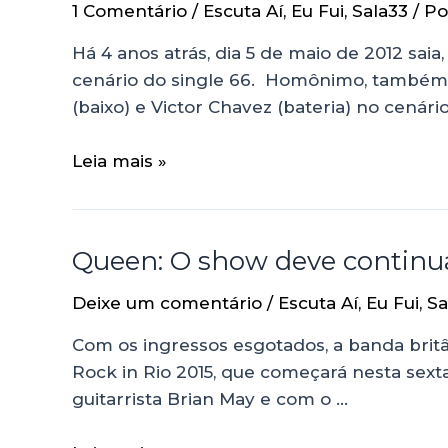
1 Comentário
/
Escuta Aí
,
Eu Fui
,
Sala33
/ P
Há 4 anos atrás, dia 5 de maio de 2012 saia
cenário do single 66. Homônimo, também, d
(baixo) e Victor Chavez (bateria) no cenári
Leia mais »
Queen: O show deve continu
Deixe um comentário
/
Escuta Aí
,
Eu Fui
,
Sa
Com os ingressos esgotados, a banda britâ
Rock in Rio 2015, que começará nesta sexta
guitarrista Brian May e com o …