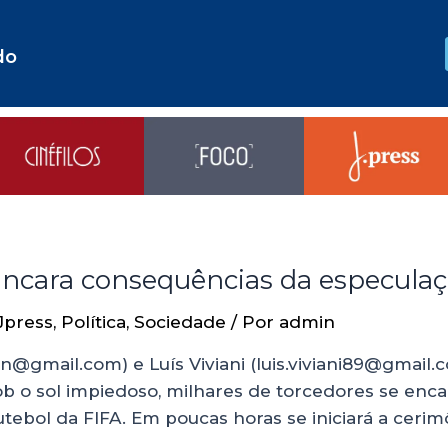
do
cara consequências da especulaçã
Jpress
,
Política
,
Sociedade
/ Por
admin
mail.com) e Luís Viviani (luis.viviani89@gmail.co
 Sob o sol impiedoso, milhares de torcedores se en
tebol da FIFA. Em poucas horas se iniciará a cerim