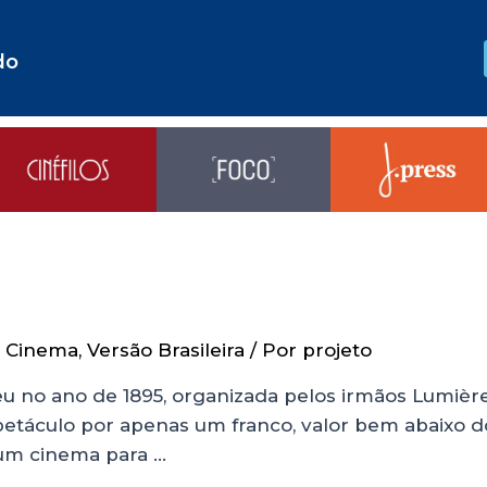
do
r Cinema
,
Versão Brasileira
/ Por
projeto
eu no ano de 1895, organizada pelos irmãos Lumièr
spetáculo por apenas um franco, valor bem abaixo do
 um cinema para …