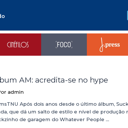
do
lbum AM: acredita-se no hype
Por
admin
TNU Após dois anos desde o último álbum, Suck I
nda, que dá um salto de estilo e nível de produção
ockzinho de garagem do Whatever People …