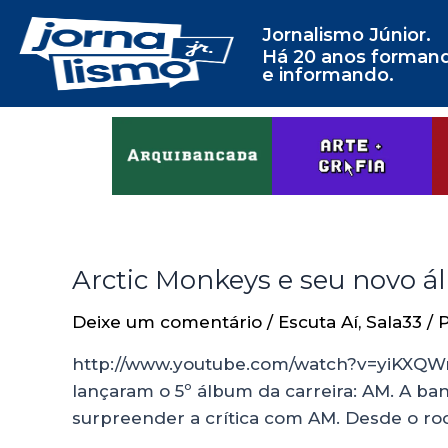
Jornalismo Júnior.
Há 20 anos forman
e informando.
Arctic Monkeys e seu novo á
Deixe um comentário
/
Escuta Aí
,
Sala33
/ 
http://www.youtube.com/watch?v=yiKXQWms
lançaram o 5º álbum da carreira: AM. A ba
surpreender a crítica com AM. Desde o r