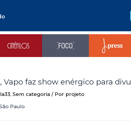
do
o, Vapo faz show enérgico para divu
la33
,
Sem categoria
/ Por
projeto
 São Paulo