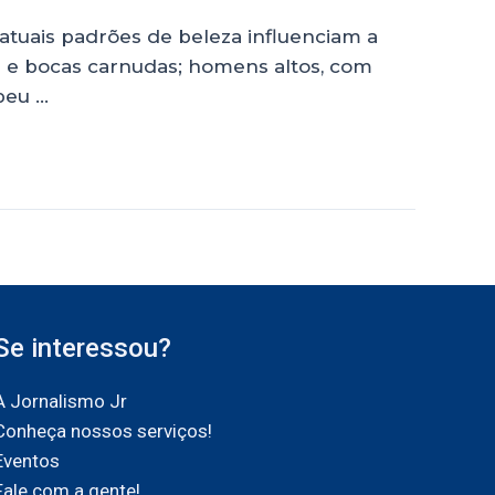
atuais padrões de beleza influenciam a
ra e bocas carnudas; homens altos, com
peu …
Se interessou?
A Jornalismo Jr
Conheça nossos serviços!
Eventos
Fale com a gente!