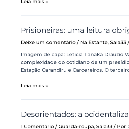
Leia mais »
Prisioneiras: uma leitura obri
Deixe um comentário
/
Na Estante
,
Sala33
Imagem de capa: Letícia Tanaka Drauzio Var
complexidade do cotidiano de um presídio f
Estação Carandiru e Carcereiros. O tercei
Leia mais »
Desorientados: a ocidentaliza
1 Comentário
/
Guarda-roupa
,
Sala33
/ Por