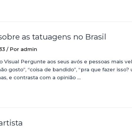
bre as tatuagens no Brasil
33
/ Por
admin
 Visual Pergunte aos seus avós e pessoas mais ve
“não gosto”, “coisa de bandido”, “pra que fazer iss
s, e contrasta com a opinião …
rtista