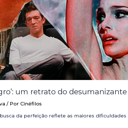
egro’: um retrato do desumanizant
va
/ Por
Cinéfilos
sca da perfeição reflete as maiores dificuldades 