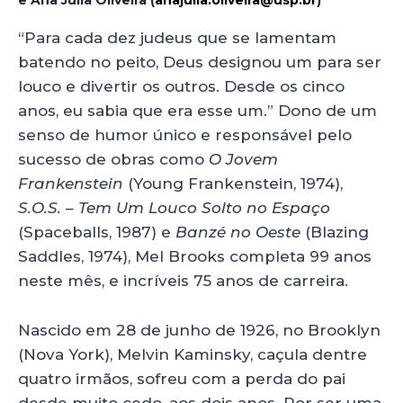
a
c
k
a
e Ana Julia Oliveira (
anajulia.oliveira@usp.br
)
ts
e
e
re
“Para cada dez judeus que se lamentam
A
b
dI
batendo no peito, Deus designou um para ser
p
o
n
louco e divertir os outros. Desde os cinco
p
o
anos, eu sabia que era esse um.” Dono de um
senso de humor único e responsável pelo
k
sucesso de obras como
O Jovem
Frankenstein
(Young Frankenstein, 1974),
S.O.S. – Tem Um Louco Solto no Espaço
(Spaceballs, 1987) e
Banzé no Oeste
(Blazing
Saddles, 1974), Mel Brooks completa 99 anos
neste mês, e incríveis 75 anos de carreira.
Nascido em 28 de junho de 1926, no Brooklyn
(Nova York), Melvin Kaminsky, caçula dentre
quatro irmãos, sofreu com a perda do pai
desde muito cedo, aos dois anos. Por ser uma