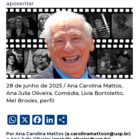
aposentar
28 de junho de 2025
/
Ana Carolina Mattos
,
Ana Julia Oliveira
,
Comédia
,
Livia Bortoletto
,
Mel Brooks
,
perfil
W
X
F
Li
S
h
a
n
h
Por Ana Carolina Mattos (
a.carolinamattosn@usp.br
)