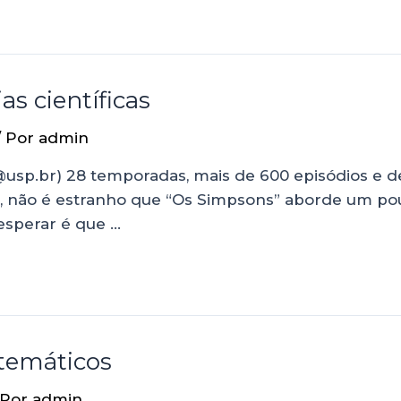
s científicas
/ Por
admin
ni@usp.br) 28 temporadas, mais de 600 episódios e 
 não é estranho que “Os Simpsons” aborde um pouc
 esperar é que …
temáticos
 Por
admin