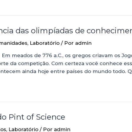
a
ncia das olimpíadas de conhecimen
manidades
,
Laboratório
/ Por
admin
 Em meados de 776 a.C., os gregos criavam os Jogo
sporte da competição. Com certeza você conhece es
contecem ainda hoje entre países do mundo todo.
do Pint of Science
tos
,
Laboratório
/ Por
admin