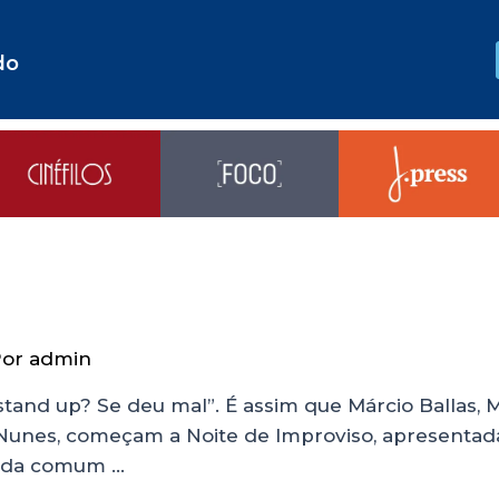
do
Por
admin
stand up? Se deu mal”. É assim que Márcio Ballas,
 Nunes, começam a Noite de Improviso, apresentada
o da comum …