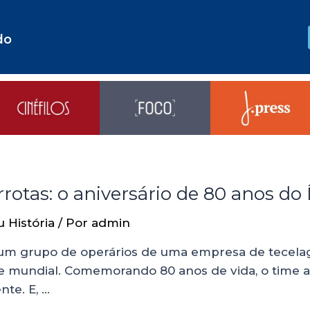
do
rrotas: o aniversário de 80 anos do 
u História
/ Por
admin
m grupo de operários de uma empresa de tecelag
o e mundial. Comemorando 80 anos de vida, o time
te. E, …