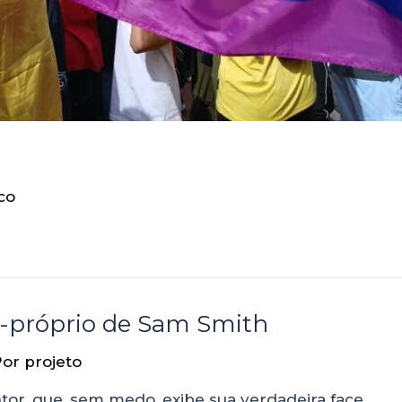
co
or-próprio de Sam Smith
Por
projeto
tor, que, sem medo, exibe sua verdadeira face