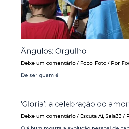
Ângulos: Orgulho
Deixe um comentário
/
Foco
,
Foto
/ Por
Fo
De ser quem é
‘Gloria’: a celebração do am
Deixe um comentário
/
Escuta Aí
,
Sala33
/ 
O álbum mostra a evolução pessoal de can