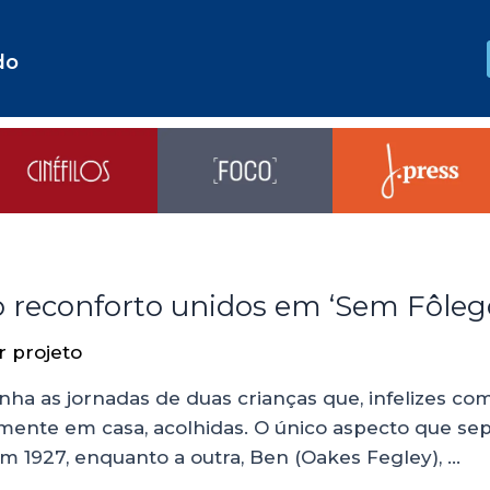
do
 reconforto unidos em ‘Sem Fôleg
or
projeto
a as jornadas de duas crianças que, infelizes com
mente em casa, acolhidas. O único aspecto que se
em 1927, enquanto a outra, Ben (Oakes Fegley), …