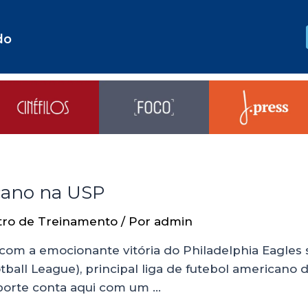
do
cano na USP
tro de Treinamento
/ Por
admin
 com a emocionante vitória do Philadelphia Eagles
all League), principal liga de futebol americano
sporte conta aqui com um …