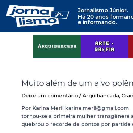
Jornalismo Júnior.
Há 20 anos forman
e informando.
Muito além de um alvo polê
Deixe um comentário
/
Arquibancada
,
Craq
Por Karina Merli karina.merli@gmail.com E
tornou-se a primeira mulher transgênera a 
quebrou o recorde de pontos por partida c