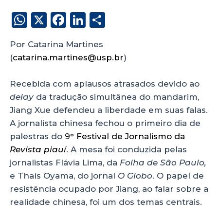
W
X
F
Li
S
h
a
n
h
Por Catarina Martines
a
c
k
a
(
catarina.martines@usp.br
)
ts
e
e
re
A
b
dI
Recebida com aplausos atrasados devido ao
p
o
n
delay
da tradução simultânea do mandarim,
p
o
Jiang Xue defendeu a liberdade em suas falas.
A jornalista chinesa fechou o primeiro dia de
k
palestras do
9° Festival de Jornalismo da
Revista piauí
. A mesa foi conduzida pelas
jornalistas Flávia Lima, da
Folha de São Paulo,
e Thaís Oyama, do jornal
O Globo
. O papel de
resistência ocupado por Jiang, ao falar sobre a
realidade chinesa, foi um dos temas centrais.