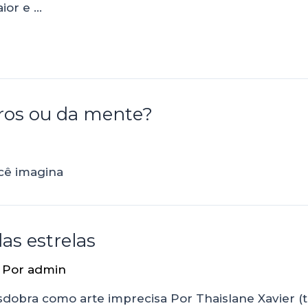
ior e …
stros ou da mente?
cê imagina
das estrelas
 Por
admin
esdobra como arte imprecisa Por Thaislane Xavier (t