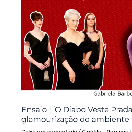
Ensaio | ‘O Diabo Veste Prada’
glamourização do ambiente t
Deixe um comentário
/
Cinéfilos
,
Perspecti