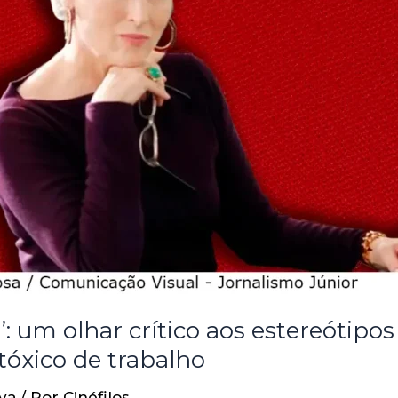
: um olhar crítico aos estereótipos 
óxico de trabalho
va
/ Por
Cinéfilos