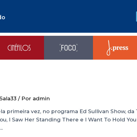
do
Sala33
/ Por
admin
ela primeira vez, no programa Ed Sullivan Show, da
You, I Saw Her Standing There e I Want To Hold You
…