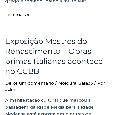
grego e romano, infância muito feliz, …
Leia mais »
Exposição Mestres do
Renascimento – Obras-
primas Italianas acontece
no CCBB
Deixe um comentário
/
Moldura
,
Sala33
/ Por
admin
A manifestação cultural que marcou a
passagem da Idade Média para a Idade
Moderna está exposta em pinturas de