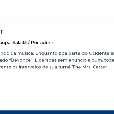
et
oupa
,
Sala33
/ Por
admin
undo da música. Enquanto boa parte do Ocidente a
tulado “Beyoncé”. Liberadas sem anúncio algum, t
rante os intervalos de sua turnê The Mrs. Carter …