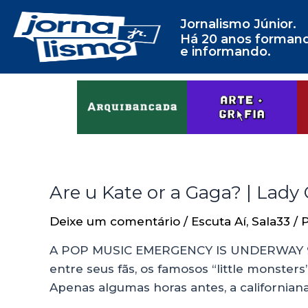
Jornalismo Júnior.
Há 20 anos forman
e informando.
Are u Kate or a Gaga? | Lady
Deixe um comentário
/
Escuta Aí
,
Sala33
/ 
A POP MUSIC EMERGENCY IS UNDERWAY 911. 
entre seus fãs, os famosos “little monste
Apenas algumas horas antes, a californiana