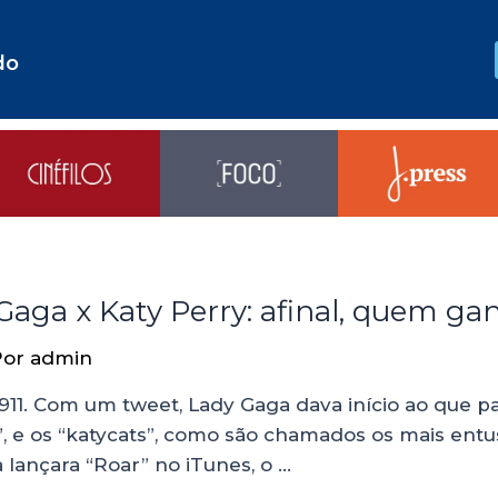
do
 Gaga x Katy Perry: afinal, quem g
Por
admin
Com um tweet, Lady Gaga dava início ao que par
rs”, e os “katycats”, como são chamados os mais en
 lançara “Roar” no iTunes, o …