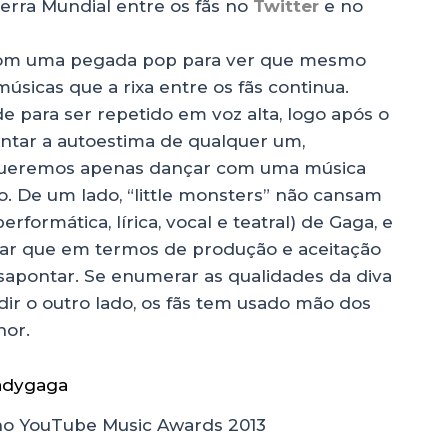
erra Mundial entre os fãs no
Twitter
e no
l com uma pegada pop para ver que mesmo
sicas que a rixa entre os fãs continua.
 para ser repetido em voz alta, logo após o
entar a autoestima de qualquer um,
 queremos apenas dançar com uma música
o. De um lado, “little monsters” não cansam
rformática, lírica, vocal e teatral) de Gaga, e
rar que em termos de produção e aceitação
desapontar. Se enumerar as qualidades da diva
dir o outro lado, os fãs tem usado mão dos
hor.
o YouTube Music Awards 2013