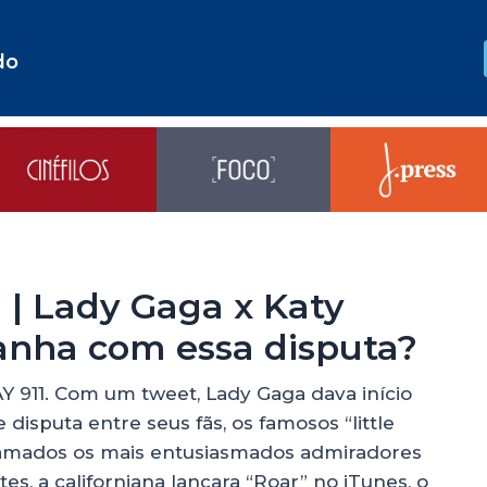
do
 | Lady Gaga x Katy
ganha com essa disputa?
11. Com um tweet, Lady Gaga dava início
disputa entre seus fãs, os famosos “little
chamados os mais entusiasmados admiradores
s, a californiana lançara “Roar” no iTunes, o