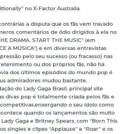
ionally” no X-Factor Australia
ontrárias a disputa que os fãs vem travado
meros comentários de ódio dirigidos à ela no
OP THE DRAMA. START THE MUSIC” (em
 A MÚSICA”) e em diversas entrevistas
pressão pelo seu sucesso (ou fracasso) nas
tretenimento ou dos próprios fãs, não há
bvia dos últimos episódios do mundo pop é
seus admiradores mudou bastante.
ção do Lady Gaga Brasil, principal site
as divas pop é totalmente criada pelos fãs e
 competitivas,enxergando o seu ídolo como
 acontece quando os lançamentos são muito
Lady Gaga e Britney Spears, com “Born This
s singles e clipes “Applause” e “Roar” e os