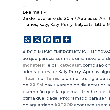
…
Leia mais »
26 de fevereiro de 2014
/
Applause
,
ART
iTunes
,
Katy
,
Katy Perry
,
katycats
,
Little 
W
X
F
Li
S
h
a
n
h
A POP MUSIC EMERGENCY IS UNDERWAY 9
a
c
k
a
ao que parecia ser mais uma nova era de
ts
e
e
re
monsters
”, e os “
katycats
”, como são c
A
b
dI
admiradores de Katy Perry. Apenas algum
p
o
n
“
Roar
” no
iTunes
, o primeiro single de
p
o
de
PRISM
havia vazado no dia anterior,
quem não queria que mais trechos de “
k
ótima qualidade. Programado para ser 
do aguardado
ARTPOP
aconteceu sem 