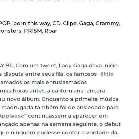
POP
,
born this way
,
CD
,
Clipe
,
Gaga
,
Grammy
,
Monsters
,
PRISM
,
Roar
11. Com um tweet, Lady Gaga dava início
 disputa entre seus fãs, os famosos “
little
hamados os mais entusiasmados
as horas antes, a californiana lançara
 seu novo álbum. Enquanto a primeira música
 a madrugada também foi de ansiedade para
Applause
” continuassem a aparecer em
lançado apenas na semana seguinte, o debut
que ninguém pudesse conter a vontade da