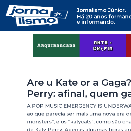
Jornalismo Júnior.
Há 20 anos forman
e informando.
Are u Kate or a Gaga?
Perry: afinal, quem 
A POP MUSIC EMERGENCY IS UNDERWAY 9
ao que parecia ser mais uma nova era de 
monsters”, e os “katycats”, como são 
de Katy Perry. Apenas algumas horas ante