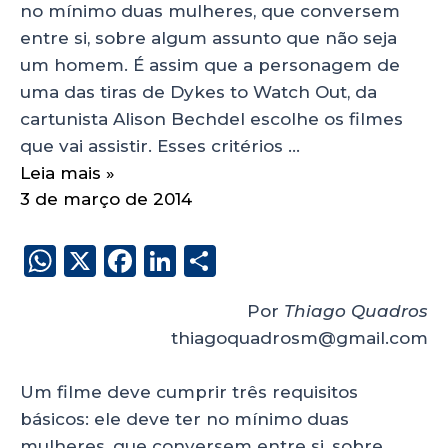
no mínimo duas mulheres, que conversem
entre si, sobre algum assunto que não seja
um homem. É assim que a personagem de
uma das tiras de Dykes to Watch Out, da
cartunista Alison Bechdel escolhe os filmes
que vai assistir. Esses critérios …
Leia mais »
3 de março de 2014
W
X
F
Li
S
h
a
n
h
Por
Thiago Quadros
a
c
k
a
thiagoquadrosm@gmail.com
ts
e
e
re
A
b
dI
Um filme deve cumprir três requisitos
p
o
n
básicos: ele deve ter no mínimo duas
mulheres, que conversem entre si, sobre